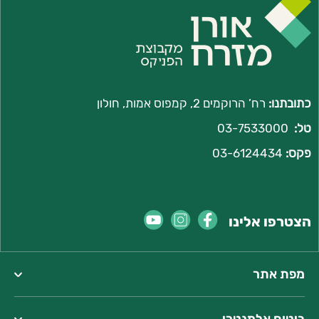
כתובתנו:
רח’ הרוקמים 2, קמפוס אמות, חולון
טל:
03-7533000
פקס:
03-6124434
הצטרפו אלינו
מפת אתר
ביטוח אלמנטרי