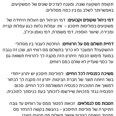
תקופת השקעה שונה, ומענה לצרכים שונים של המשקיעים.
באפשרותך לשלב גם בין כמה מסלולים.
דמי ניהול שקופים וקבועים
:
דמי הניהול הם העלות היחידה של
משקיעים בפוליסות חיסכון – אין עמלות נלוות כגון עמלות קנייה
ומכירה, שיעור הוספה, דמי משמרת, דמי נאמן וכיו”ב.
דחיית תשלום מס על הרווחים
:
החלטת לעבור בין מסלולי
ההשקעה? המעבר לא כרוך בתשלום מס רווחי הון, שכן זה נגבה
במועד מימוש הכסף. היתרון הזה מקנה לך להרוויח תשואה גם
על כסף שעדיין לא שולם כמס רווחים.
משיכה כפנסיה לכל החיים
:
לפוליסת חיסכון יש יתרון ייחודי
בשל היותה תוצר של חברת הביטוח. יתרון זה מקנה לך לבחור
למשוך את התוכנית כפנסיה המשולמת לכל החיים. סכום
הפנסיה נגזר מזכויות שיירשמו לזכותך בעת כניסתך לתוכנית.
הטבות מס לגמלאים
:
זכאות לפטור ממס על רווחים עד גובה
התיקרה של פוליסת החיסכון – בהגשת בקשה להחזר מס
מפקיד השומה בצירוף אישור תשלום מס מטעם היצרן.