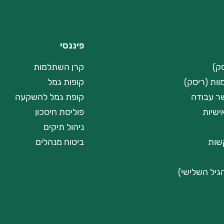
פיננסי
סק)
קרן השתלמות
וות (ריסק)
קופות גמל
שר עבודה
קופת גמל להשקעה
ישיות
פוליסת חיסכון
ניהול תיקים
שות
ביטוח מנהלים
גיל השלישי)