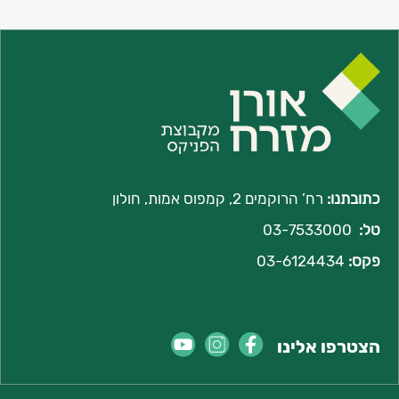
כתובתנו:
רח’ הרוקמים 2, קמפוס אמות, חולון
טל:
03-7533000
פקס:
03-6124434
הצטרפו אלינו